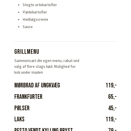
Stegte urtekartofler
Flødekartofler
Hvidløgscreme
Sauce
Grillmenu
Sammensæt din egen menu, rabat ved
valg af flere slags kød. Mulighed for
kok under maden
Mørbrad af ungkvæg
119,-​
Frankfurter
65,-​
Pølser
45,-​
Laks
119,-​
Pesto vendt kylling bryst​
79,-​