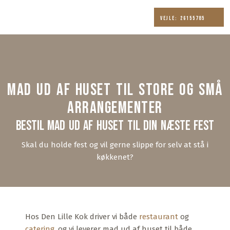
Vejle: 26155785
MAD UD AF HUSET TIL STORE OG SMÅ
ARRANGEMENTER
Bestil mad ud af huset til din næste fest
Skal du holde fest og vil gerne slippe for selv at stå i
køkkenet?
Hos Den Lille Kok driver vi både
restaurant
og
catering
, og vi leverer mad ud af huset til både