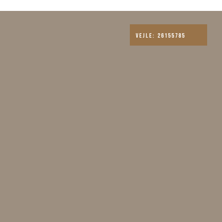
ing
Arrangementer
Om os
Vejle: 26155785